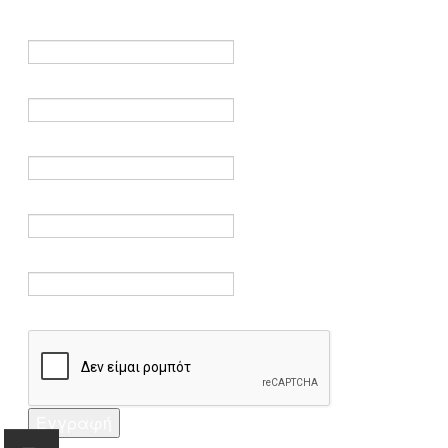
είναι υποχρεωτικά.
Όνομα *
Ηλεκτρονικό ταχυδρομείο *
Επαλήθευση email *
Κωδικός πρόσβασης *
Επαλήθευση κωδικού πρόσβασης *
Captcha *
Εγγραφή