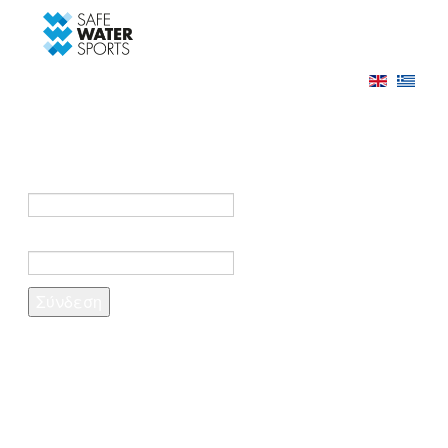
-->
Σύνδεση
Εγγραφή
Σύνδεση στο λογαριασμό σας
e-mail *
Κωδικός πρόσβασης *
Ξέχασες τον κωδικό σου;
Δημιουργία λογαριασμού
Τα πεδία που σημειώνονται με αστερίσκο (*)