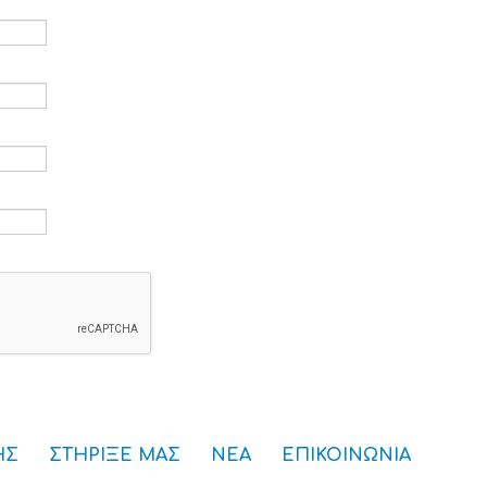
ρομείο *
*
ς *
ού πρόσβασης *
ΗΣ
ΣΤΗΡΙΞΕ ΜΑΣ
ΝΕΑ
ΕΠΙΚΟΙΝΩΝΙΑ