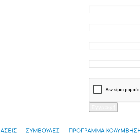
Ηλεκτρονικό ταχυδ
Επαλήθευση email 
Κωδικός πρόσβαση
Επαλήθευση κωδικ
Captcha *
Εγγραφή
ΡΑΣΕΙΣ
ΣΥΜΒΟΥΛΕΣ
ΠΡΟΓΡΑΜΜΑ ΚΟΛΥΜΒΗΣ