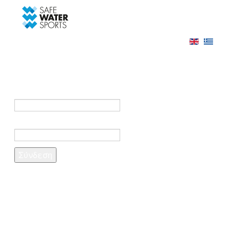
-->
Σύνδεση
Εγγραφή
Σύνδεση στο λογαριασμό σας
e-mail *
Κωδικός πρόσβασης *
Ξέχασες τον κωδικό σου;
Δημιουργία λογαριασμού
Τα πεδία που σημειώνονται με αστερίσκο (*)