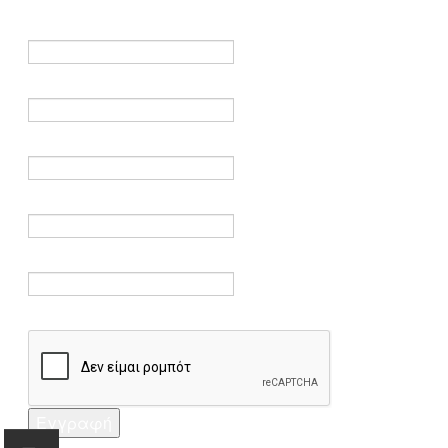
είναι υποχρεωτικά.
Όνομα *
Ηλεκτρονικό ταχυδρομείο *
Επαλήθευση email *
Κωδικός πρόσβασης *
Επαλήθευση κωδικού πρόσβασης *
Captcha *
Εγγραφή