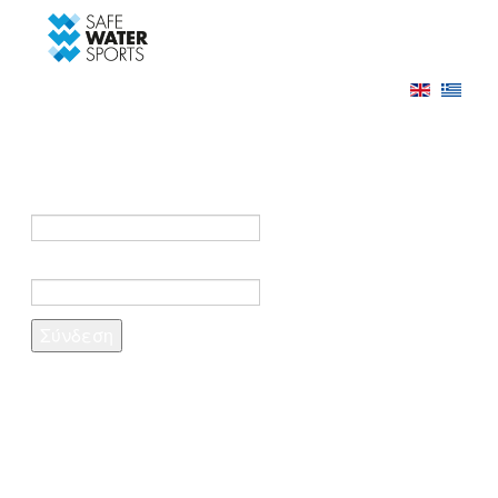
-->
Σύνδεση
Εγγραφή
Σύνδεση στο λογαριασμό σας
e-mail *
Κωδικός πρόσβασης *
Ξέχασες τον κωδικό σου;
Δημιουργία λογαριασμού
Τα πεδία που σημειώνονται με αστερίσκο (*)