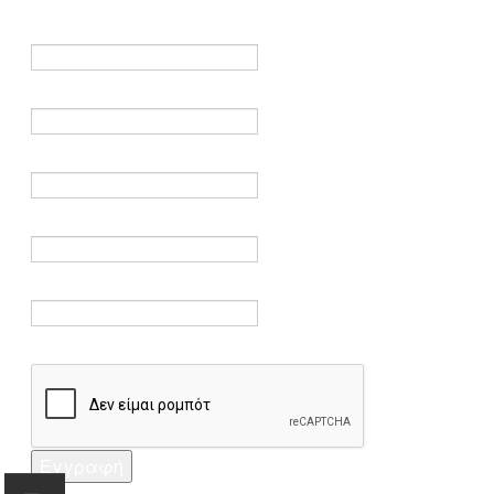
είναι υποχρεωτικά.
Όνομα *
Ηλεκτρονικό ταχυδρομείο *
Επαλήθευση email *
Κωδικός πρόσβασης *
Επαλήθευση κωδικού πρόσβασης *
Captcha *
Εγγραφή