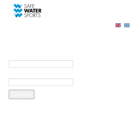
-->
Σύνδεση
Εγγραφή
Σύνδεση στο λογαριασμό σας
e-mail *
Κωδικός πρόσβασης *
Ξέχασες τον κωδικό σου;
Δημιουργία λογαριασμού
Τα πεδία που σημειώνονται με αστερίσκο (*)