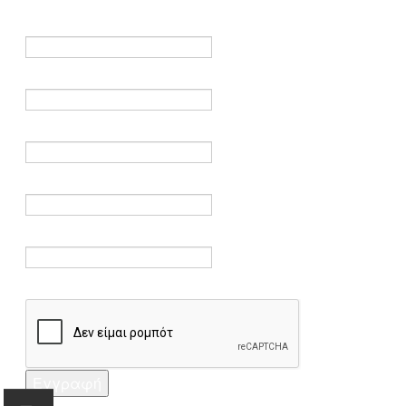
είναι υποχρεωτικά.
Όνομα *
Ηλεκτρονικό ταχυδρομείο *
Επαλήθευση email *
Κωδικός πρόσβασης *
Επαλήθευση κωδικού πρόσβασης *
Captcha *
Εγγραφή