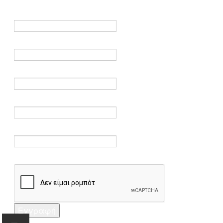
είναι υποχρεωτικά.
Όνομα *
Ηλεκτρονικό ταχυδρομείο *
Επαλήθευση email *
Κωδικός πρόσβασης *
Επαλήθευση κωδικού πρόσβασης *
Captcha *
Εγγραφή