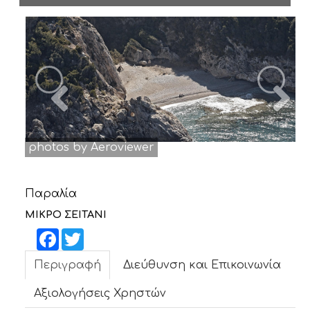
ΝΕΑ
ΕΠΙΚΟΙΝΩΝΙΑ
Previous
N
photos by Aeroviewer
Παραλία
ΜΙΚΡΟ ΣΕΙΤΑΝΙ
Facebook
Twitter
Περιγραφή
Διεύθυνση και Επικοινωνία
Αξιολογήσεις Χρηστών