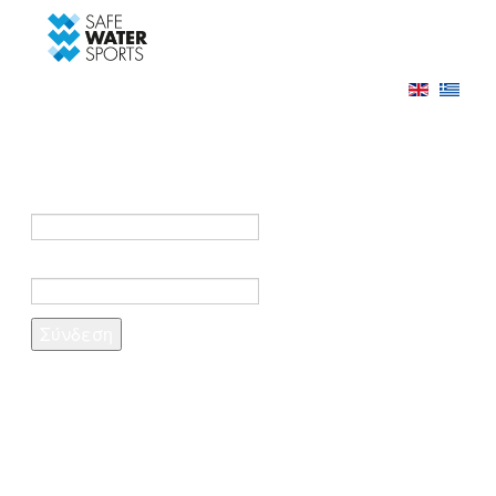
-->
Σύνδεση
Εγγραφή
Σύνδεση στο λογαριασμό σας
e-mail *
Κωδικός πρόσβασης *
Ξέχασες τον κωδικό σου;
Δημιουργία λογαριασμού
Τα πεδία που σημειώνονται με αστερίσκο (*)