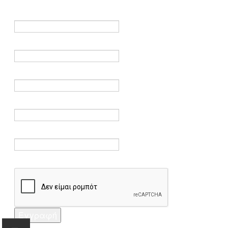
είναι υποχρεωτικά.
Όνομα *
Ηλεκτρονικό ταχυδρομείο *
Επαλήθευση email *
Κωδικός πρόσβασης *
Επαλήθευση κωδικού πρόσβασης *
Captcha *
Εγγραφή