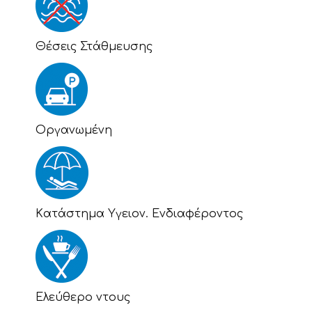
Θέσεις Στάθμευσης
Οργανωμένη
Kατάστημα Υγειον. Ενδιαφέροντος
Eλεύθερο ντους