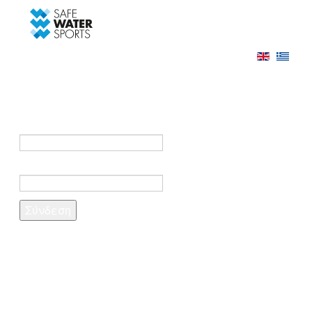
-->
Σύνδεση
Εγγραφή
Σύνδεση στο λογαριασμό σας
e-mail *
Κωδικός πρόσβασης *
Ξέχασες τον κωδικό σου;
Δημιουργία λογαριασμού
Τα πεδία που σημειώνονται με αστερίσκο (*)