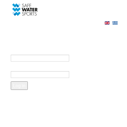
-->
Log in
Register
Login to your account
e-mail *
Password *
Forgot your password?
Create an account
Fields marked with an asterisk (*) are required.