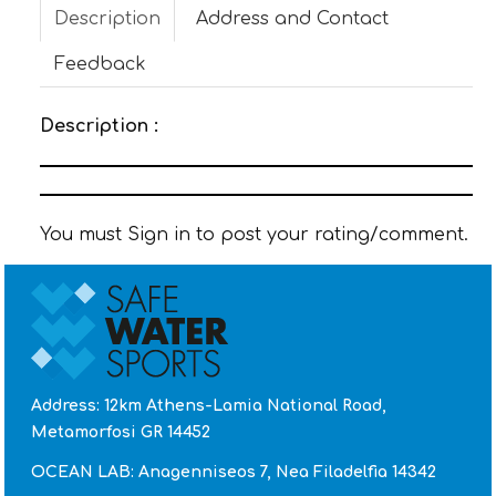
Description
Address and Contact
CONTACT
Feedback
Description :
You must Sign in to post your rating/comment.
Address: 12km Athens-Lamia National Road,
Metamorfosi GR 14452
OCEAN LAB: Anagenniseos 7, Nea Filadelfia 14342