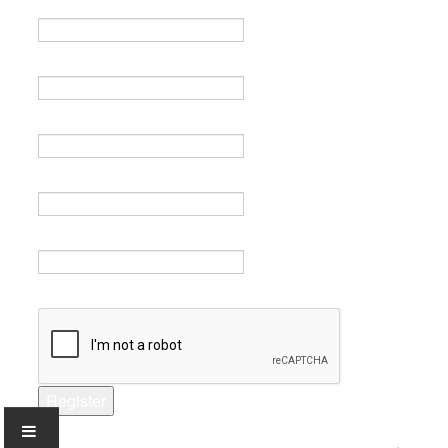
Name *
Email *
Verify email *
Password *
Verify password *
Captcha *
Register