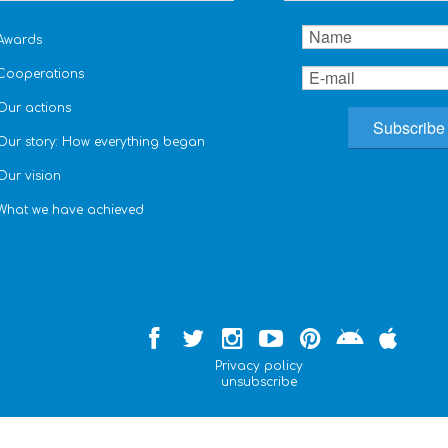
Awards
Cooperations
Our actions
Our story: How everything began
Our vision
What we have achieved
Privacy policy
unsubscribe