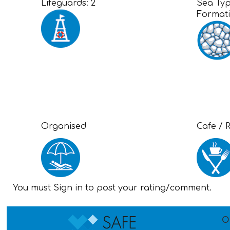
Lifeguards:
2
Sea Ty
Format
Organised
Cafe / 
You must Sign in to post your rating/comment.
O