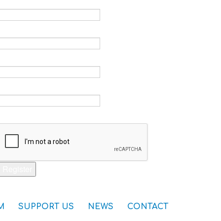
Email *
Verify email *
Password *
Verify password *
Captcha *
Register
M
SUPPORT US
NEWS
CONTACT