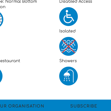
pe:
Normal Bottom
Disabled Access
ion
Isolated
Restaurant
Showers
UR ORGANISATION
SUBSCRIBE