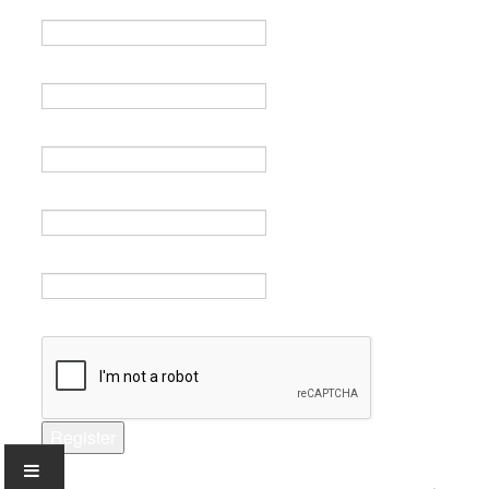
Name *
Email *
Verify email *
Password *
Verify password *
Captcha *
Register