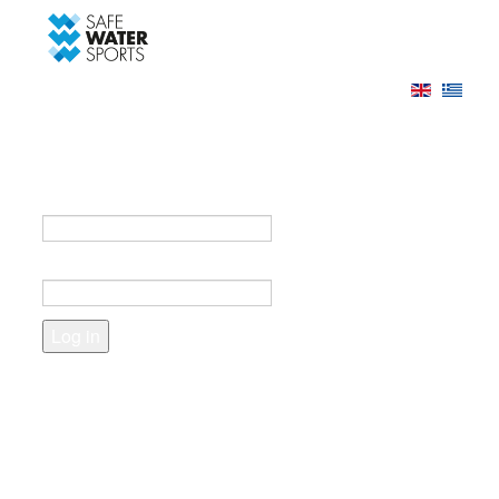
-->
Log in
Register
Login to your account
e-mail *
Password *
Forgot your password?
Create an account
Fields marked with an asterisk (*) are required.