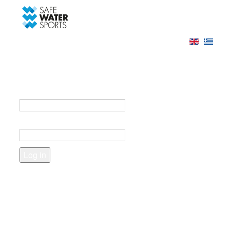
-->
Log in
Register
Login to your account
e-mail *
Password *
Forgot your password?
Create an account
Fields marked with an asterisk (*) are required.