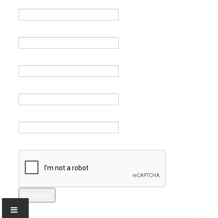
Name *
Email *
Verify email *
Password *
Verify password *
Captcha *
Register