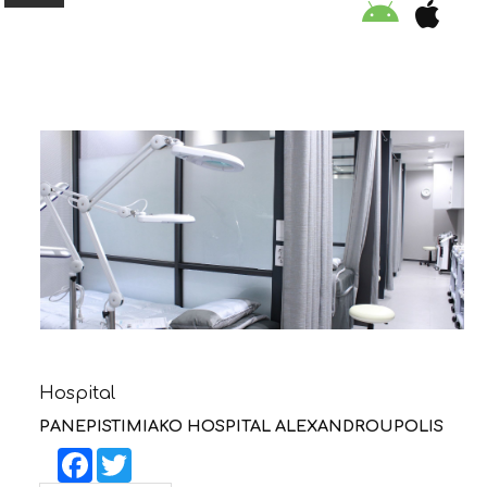
ORGANISATION
EDUCATION
SPECIAL INITIATIVES
SAFETY TIPS
SWIMMING PROGRAM
Hospital
SUPPORT US
PANEPISTIMIAKO HOSPITAL ALEXANDROUPOLIS
Facebook
Twitter
NEWS