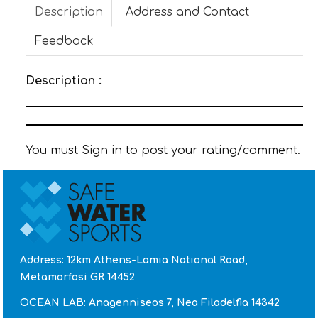
Description
Address and Contact
CONTACT
Feedback
Description :
You must Sign in to post your rating/comment.
Address: 12km Athens-Lamia National Road,
Metamorfosi GR 14452
OCEAN LAB: Anagenniseos 7, Nea Filadelfia 14342