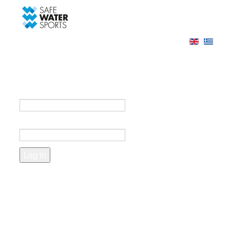
-->
Log in
Register
Login to your account
e-mail *
Password *
Forgot your password?
Create an account
Fields marked with an asterisk (*) are required.