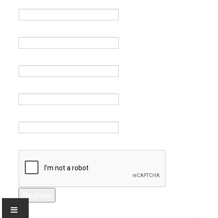
Name *
Email *
Verify email *
Password *
Verify password *
Captcha *
Register