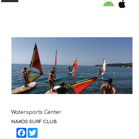
ORGANISATION
EDUCATION
SPECIAL INITIATIVES
SAFETY TIPS
SWIMMING PROGRAM
Watersports Center
SUPPORT US
NAXOS SURF CLUB
Facebook
Twitter
NEWS