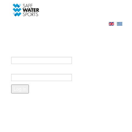
-->
Log in
Register
Login to your account
e-mail *
Password *
Forgot your password?
Create an account
Fields marked with an asterisk (*) are required.