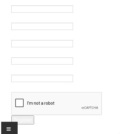
Name *
Email *
Verify email *
Password *
Verify password *
Captcha *
Register